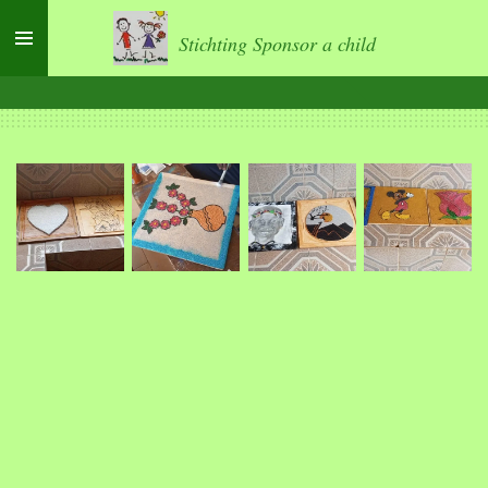
Ga
Stichting Sponsor a child
direct
naar
de
hoofdinhoud