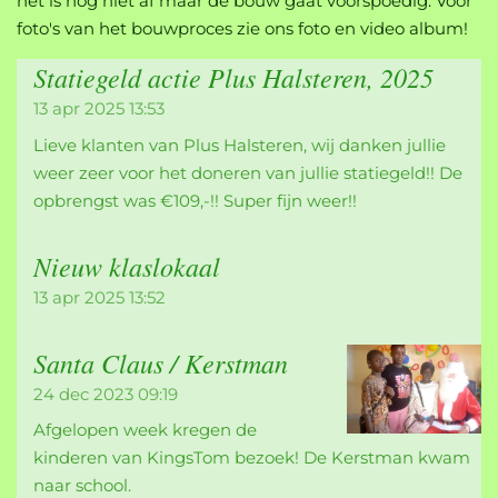
het is nog niet af maar de bouw gaat voorspoedig. Voor
foto's van het bouwproces zie ons foto en video album!
Statiegeld actie Plus Halsteren, 2025
13 apr 2025
13:53
Lieve klanten van Plus Halsteren, wij danken jullie
weer zeer voor het doneren van jullie statiegeld!! De
opbrengst was €109,-!! Super fijn weer!!
Nieuw klaslokaal
13 apr 2025
13:52
Santa Claus / Kerstman
24 dec 2023
09:19
Afgelopen week kregen de
kinderen van KingsTom bezoek! De Kerstman kwam
naar school.