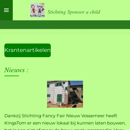
Ga
Stichting Sponsor a child
direct
naar
de
hoofdinhoud
Krantenartikelen
Nieuws :
Dankzij Stichting Fancy Fair Nieuw Vossemeer heeft
KingsTom er een nieuw lokaal bij kunnen laten bouwen,