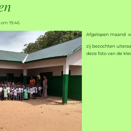
en
 om 19:46
Afgelopen maand wa
zij bezochten uiter
deze foto van de kle