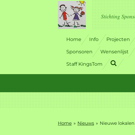
Ga
direct
Stichting Spons
naar
de
hoofdinhoud
Home
Info
Projecten
Sponsoren
Wensenlijst
Staff KingsTom
Home
»
Nieuws
»
Nieuwe lokalen