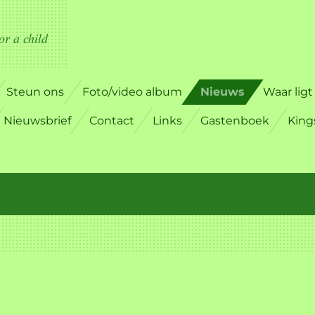
or a child
Steun ons
Foto/video album
Nieuws
Waar lig
Nieuwsbrief
Contact
Links
Gastenboek
Kin