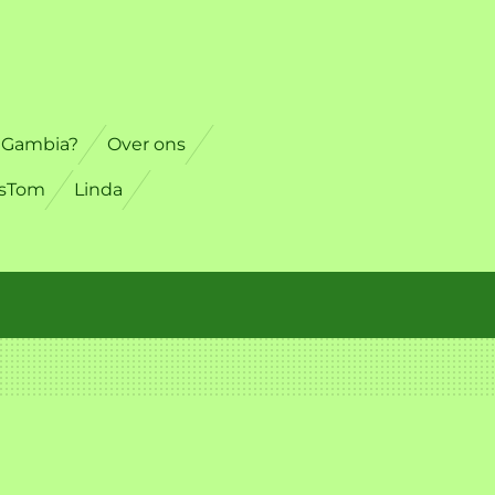
t Gambia?
Over ons
gsTom
Linda