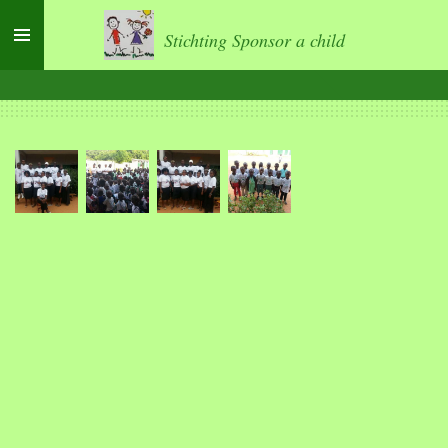
Ga
Stichting Sponsor a child
direct
naar
de
hoofdinhoud