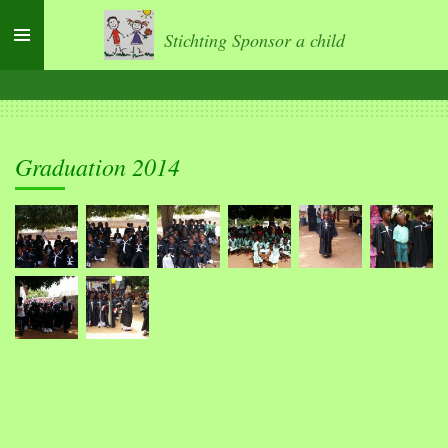
Ga
Stichting Sponsor a child
direct
naar
de
hoofdinhoud
Graduation 2014