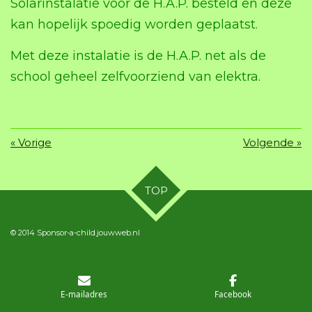
Solarinstalatie voor de H.A.P. besteld en deze
kan hopelijk spoedig worden geplaatst.
Met deze instalatie is de H.A.P. net als de
school geheel zelfvoorziend van elektra.
«
Vorige
Volgende
»
TOP
© 2014 Sponsor-a-child.jouwweb.nl
E-mailadres
Facebook