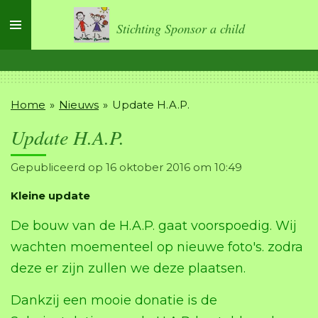
Ga
Stichting Sponsor a child
direct
naar
de
hoofdinhoud
Home
»
Nieuws
»
Update H.A.P.
Update H.A.P.
Gepubliceerd op 16 oktober 2016 om 10:49
Kleine update
De bouw van de H.A.P. gaat voorspoedig. Wij
wachten moementeel op nieuwe foto's. zodra
deze er zijn zullen we deze plaatsen.
Dankzij een mooie donatie is de