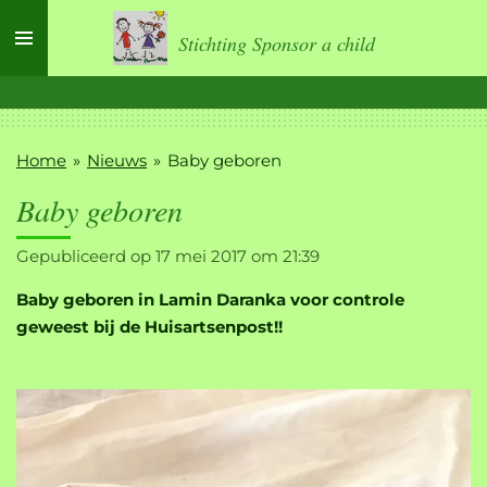
Ga
Stichting Sponsor a child
direct
naar
de
hoofdinhoud
Home
»
Nieuws
»
Baby geboren
Baby geboren
Gepubliceerd op 17 mei 2017 om 21:39
Baby geboren in Lamin Daranka voor controle
geweest bij de Huisartsenpost!!