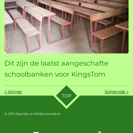
Dit zijn de laatst aangeschafte
schoolbanken voor KingsTom
«
Vorige
Volgende
»
TOP
© 2014 Sponsor-a-child.jouwweb.nl