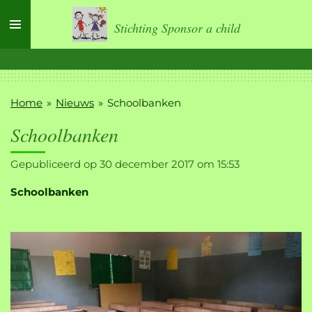
Ga
Stichting Sponsor a child
direct
naar
de
hoofdinhoud
Home
»
Nieuws
»
Schoolbanken
Schoolbanken
Gepubliceerd op 30 december 2017 om 15:53
Schoolbanken